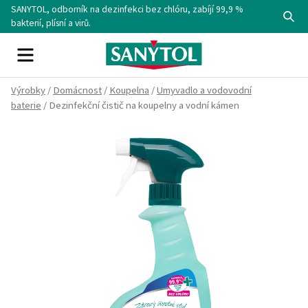
Skip
SANYTOL, odborník na dezinfekci bez chlóru, zabíjí 99,9 %
Se
to
bakterií, plísní a virů.
content
Menu
Výrobky
/
Domácnost
/
Koupelna
/
Umyvadlo a vodovodní
baterie
/ Dezinfekční čistič na koupelny a vodní kámen