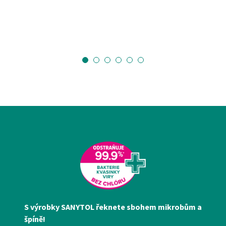
S výrobky SANYTOL řeknete sbohem mikrobům a
špíně!