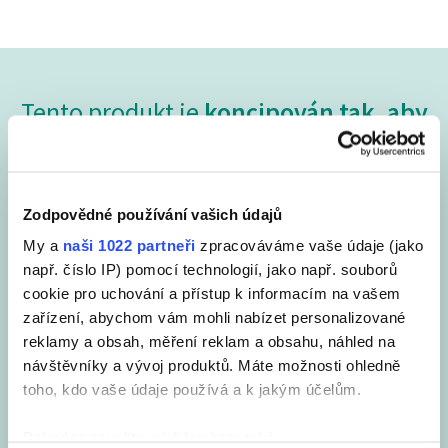
Tento produkt je
koncipován tak, aby
účinně dezinfikoval
Produkty SANYTOL jsou testovány v mikrobiologické
laboratoři a splňují AFNOR a evropské standardy pro
Zodpovědné používání vašich údajů
antimikrobiální účinnost. Zaručují dokonalou hygienu a jsou
My a
naši 1022 partneři
zpracováváme vaše údaje (jako
účinné na:
např. číslo IP) pomocí technologií, jako např. souborů
cookie pro uchování a přístup k informacím na vašem
zařízení, abychom vám mohli nabízet personalizované
reklamy a obsah, měření reklam a obsahu, náhled na
návštěvníky a vývoj produktů. Máte možnosti ohledně
toho, kdo vaše údaje používá a k jakým účelům.
Pokud to povolíte, rádi bychom také: