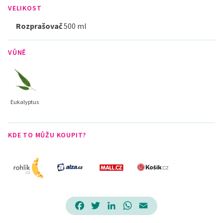
VELIKOST
Rozprašovač
500 ml
VŮNĚ
Eukalyptus
KDE TO MŮŽU KOUPIT?
Facebook
Twitter
LinkedIn
WhatsApp
Email