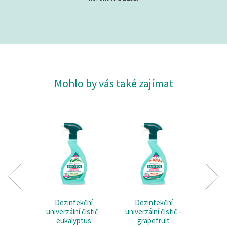
Mohlo by vás také zajímat
Dezinfekční
Dezinfekční
Dez
univerzální čistič-
univerzální čistič –
odmašťuj
eukalyptus
grapefruit
k