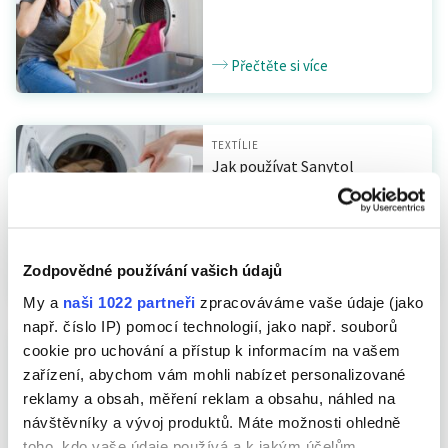
Přečtěte si více
TEXTÍLIE
Jak používat Sanytol
Dezinfekci na prádlo
Zodpovědné používání vašich údajů
Přečtěte si více
My a
naši 1022 partneři
zpracováváme vaše údaje (jako
např. číslo IP) pomocí technologií, jako např. souborů
cookie pro uchování a přístup k informacím na vašem
TEXTÍLIE
Jak odstranit nepříjemný
zařízení, abychom vám mohli nabízet personalizované
zápach ze sportovního
reklamy a obsah, měření reklam a obsahu, náhled na
oblečení
návštěvníky a vývoj produktů. Máte možnosti ohledně
toho, kdo vaše údaje používá a k jakým účelům.