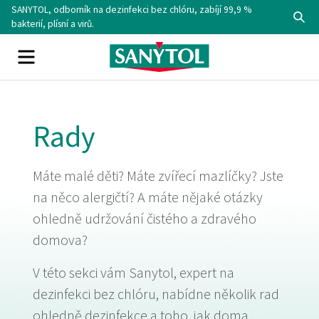
Skip
SANYTOL, odborník na dezinfekci bez chlóru, zabíjí 99,9 %
Se
to
bakterií, plísní a virů.
content
Menu
Rady
Máte malé děti? Máte zvířecí mazlíčky? Jste
na něco alergičtí? A máte nějaké otázky
ohledně udržování čistého a zdravého
domova?
V této sekci vám Sanytol, expert na
dezinfekci bez chlóru, nabídne několik rad
ohledně dezinfekce a toho, jak doma